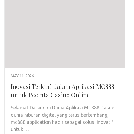
MAY 11, 2026
Inovasi Terkini dalam Aplikasi MC888
untuk Pecinta Casino Online
Selamat Datang di Dunia Aplikasi MC888 Dalam
dunia hiburan digital yang terus berkembang,
mc888 application hadir sebagai solusi inovatif
untuk …