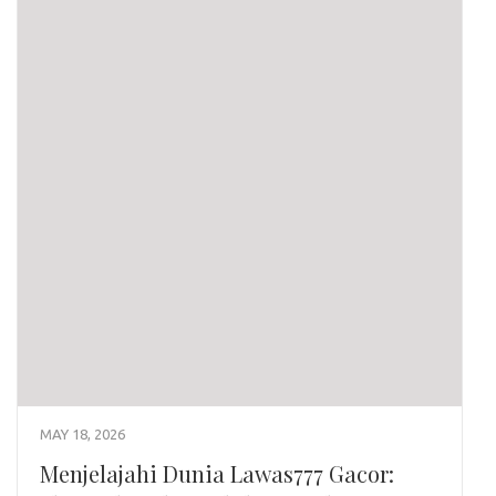
MAY 18, 2026
Menjelajahi Dunia Lawas777 Gacor: