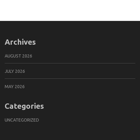
Archives
AUGUST 2026
JULY 2026
MAY 2026
Categories
UNCATEGORIZED