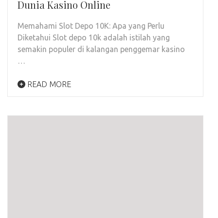
Dunia Kasino Online
Memahami Slot Depo 10K: Apa yang Perlu
Diketahui Slot depo 10k adalah istilah yang
semakin populer di kalangan penggemar kasino
…
READ MORE