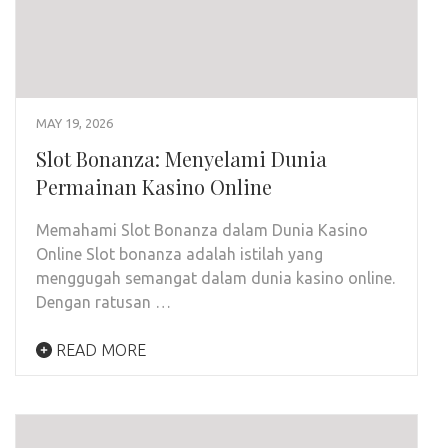
MAY 19, 2026
Slot Bonanza: Menyelami Dunia
Permainan Kasino Online
Memahami Slot Bonanza dalam Dunia Kasino
Online Slot bonanza adalah istilah yang
menggugah semangat dalam dunia kasino online.
Dengan ratusan …
READ MORE