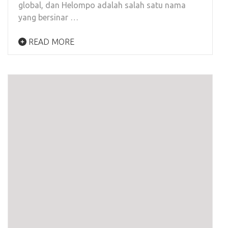
global, dan Helompo adalah salah satu nama
yang bersinar …
READ MORE